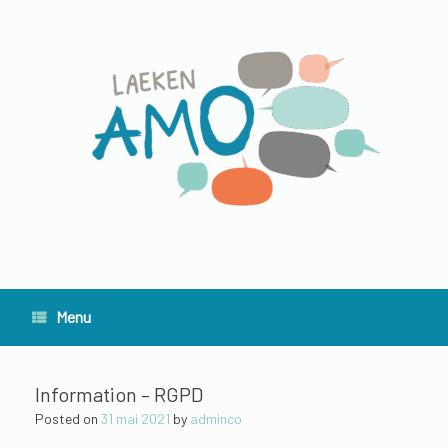
Skip
to
content
Menu
Information – RGPD
Posted on
31 mai 2021
by
adminco