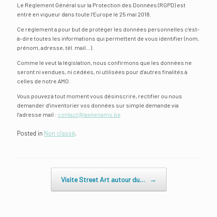
Le Règlement Général sur la Protection des Données (RGPD) est
entré en vigueur dans toute l’Europe le 25 mai 2018.
Ce règlement a pour but de protéger les données personnelles c’est-
à-dire toutes les informations qui permettent de vous identifier (nom,
prénom, adresse, tél. mail…).
Comme le veut la législation, nous confirmons que les données ne
seront ni vendues, ni cédées, ni utilisées pour d’autres finalités à
celles de notre AMO.
Vous pouvez à tout moment vous désinscrire, rectifier ou nous
demander d’inventorier vos données sur simple demande via
l’adresse mail :
contact@laekenamo.be
Posted in
Non classé
.
Post navigation
Visite Street Art autour du…
→